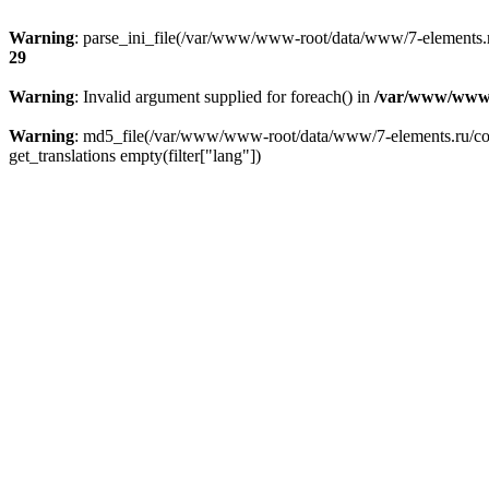
Warning
: parse_ini_file(/var/www/www-root/data/www/7-elements.ru
29
Warning
: Invalid argument supplied for foreach() in
/var/www/www-
Warning
: md5_file(/var/www/www-root/data/www/7-elements.ru/confi
get_translations empty(filter["lang"])