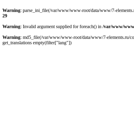
Warning
: parse_ini_file(/var/www/www-root/data/www/7-elements.ru
29
Warning
: Invalid argument supplied for foreach() in
/var/www/www-
Warning
: md5_file(/var/www/www-root/data/www/7-elements.ru/confi
get_translations empty(filter["lang"])