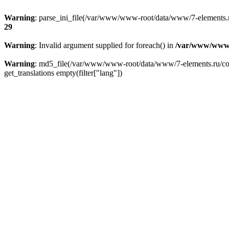
Warning
: parse_ini_file(/var/www/www-root/data/www/7-elements.ru
29
Warning
: Invalid argument supplied for foreach() in
/var/www/www-
Warning
: md5_file(/var/www/www-root/data/www/7-elements.ru/confi
get_translations empty(filter["lang"])