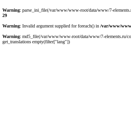
Warning
: parse_ini_file(/var/www/www-root/data/www/7-elements.ru
29
Warning
: Invalid argument supplied for foreach() in
/var/www/www-
Warning
: md5_file(/var/www/www-root/data/www/7-elements.ru/confi
get_translations empty(filter["lang"])